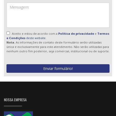
Aceito e estou de acordo com a
Política de privacidade
e
Termos
e Condições
deste website.
Nota.
As informações de contato deste formulário serão utilizadas
única e exclusivamente para este atendimento. Não serão utilizadas para
nenhum outro fim posterior, seja comercial, institucional ou de suporte.
Enviar formulário!
NOSSA EMPRESA