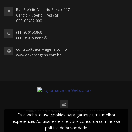
Rua Prefeito Valdirio Prisco, 117
Centro - Ribeiro Pires / SP
CEP: 09402-000
(11) 950156868
(11) 95015-6868
contato@dakarviagens.com.br
www.dakarviagens.com.br
Política de privacidade
|
Termos e Condições
Este website usa cookies para garantir uma melhor
2022 © Todos os direitos reservados.
experiência. Ao usar este site você concorda com nossa
política de privacidade.