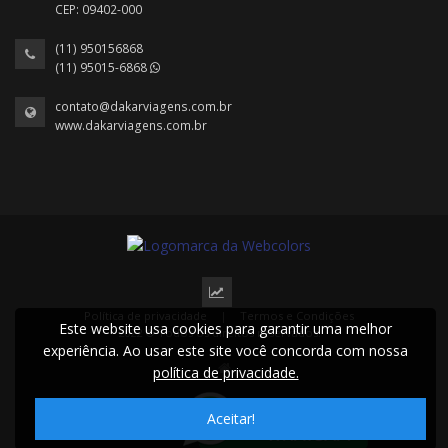
CEP: 09402-000
(11) 950156868
(11) 95015-6868
contato@dakarviagens.com.br
www.dakarviagens.com.br
Política de privacidade
|
Termos e Condições
Este website usa cookies para garantir uma melhor
2022 © Todos os direitos reservados.
experiência. Ao usar este site você concorda com nossa
política de privacidade.
Aceitar!